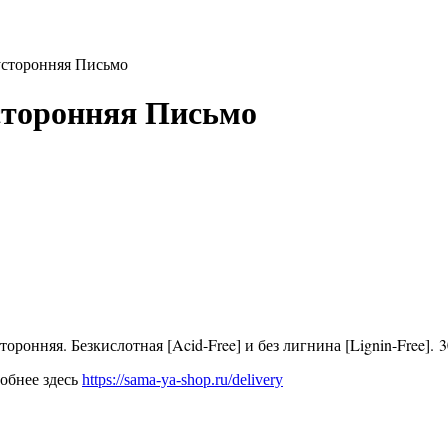
усторонняя Письмо
сторонняя Письмо
сторонняя
. Безкислотная [Acid-Free] и без лигнина [Lignin-Free].
3
робнее здесь
https://sama-ya-shop.ru/delivery