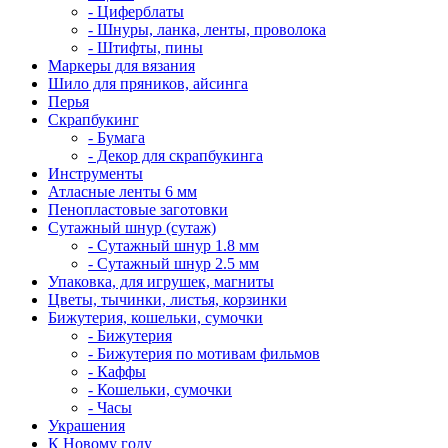
- Циферблаты
- Шнуры, ланка, ленты, проволока
- Штифты, пины
Маркеры для вязания
Шило для пряников, айсинга
Перья
Скрапбукинг
- Бумага
- Декор для скрапбукинга
Инструменты
Атласные ленты 6 мм
Пенопластовые заготовки
Сутажный шнур (сутаж)
- Сутажный шнур 1.8 мм
- Сутажный шнур 2.5 мм
Упаковка, для игрушек, магниты
Цветы, тычинки, листья, корзинки
Бижутерия, кошельки, сумочки
- Бижутерия
- Бижутерия по мотивам фильмов
- Каффы
- Кошельки, сумочки
- Часы
Украшения
К Новому году