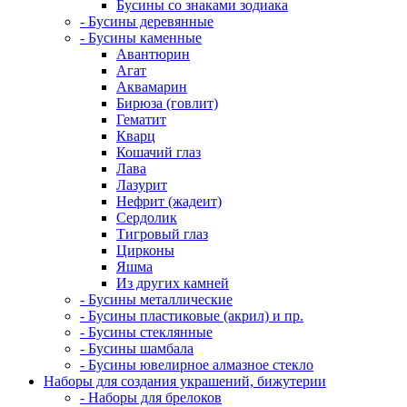
Бусины со знаками зодиака
- Бусины деревянные
- Бусины каменные
Авантюрин
Агат
Аквамарин
Бирюза (говлит)
Гематит
Кварц
Кошачий глаз
Лава
Лазурит
Нефрит (жадеит)
Сердолик
Тигровый глаз
Цирконы
Яшма
Из других камней
- Бусины металлические
- Бусины пластиковые (акрил) и пр.
- Бусины стеклянные
- Бусины шамбала
- Бусины ювелирное алмазное стекло
Наборы для создания украшений, бижутерии
- Наборы для брелоков