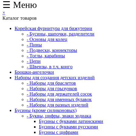
☰ Меню
×
Каталог товаров
Корейская фурнитура для бижутерии
- Бусины, шапочки, разделители
- Основы для колец
- Пины
- Подвески, коннекторы
- Тоглы, карабины
- Цепи
- Швензы, в т.ч. конго
Брошки-ангелочки
Наборы для создания детских изделий
- Наборы для браслетов
- Наборы для грызунков
- Наборы для держателей сосок
- Наборы для именных булавок
- Наборы для разных изделий
Бусины (кроме силиконовых)
- Буквы, цифры, знаки зодиака
Бусины с буквами латинскими
Бусины с буквами русскими
Бусины с цифрами