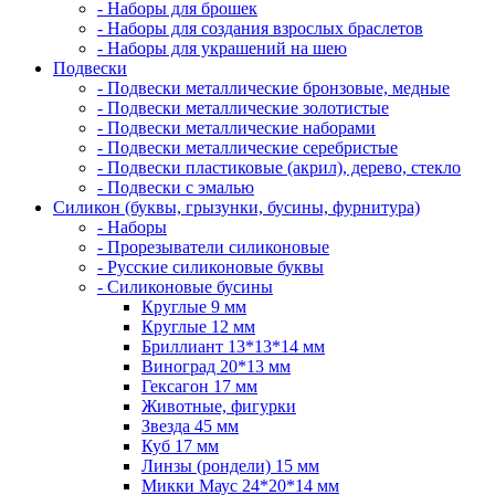
- Наборы для брошек
- Наборы для создания взрослых браслетов
- Наборы для украшений на шею
Подвески
- Подвески металлические бронзовые, медные
- Подвески металлические золотистые
- Подвески металлические наборами
- Подвески металлические серебристые
- Подвески пластиковые (акрил), дерево, стекло
- Подвески с эмалью
Силикон (буквы, грызунки, бусины, фурнитура)
- Наборы
- Прорезыватели силиконовые
- Русские силиконовые буквы
- Силиконовые бусины
Круглые 9 мм
Круглые 12 мм
Бриллиант 13*13*14 мм
Виноград 20*13 мм
Гексагон 17 мм
Животные, фигурки
Звезда 45 мм
Куб 17 мм
Линзы (рондели) 15 мм
Микки Маус 24*20*14 мм