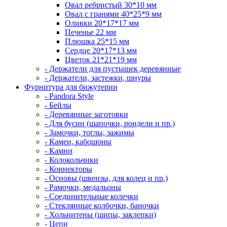
Овал ребристый 30*10 мм
Овал с гранями 40*25*9 мм
Оливки 20*17*17 мм
Печенье 22 мм
Плюшка 25*15 мм
Сердце 20*17*13 мм
Цветок 21*21*19 мм
- Держатели для пустышек деревянные
- Держатели, застежки, шнуры
Фурнитура для бижутерии
- Pandora Style
- Бейлы
- Деревянные заготовки
- Для бусин (шапочки, рондели и пр.)
- Замочки, тоглы, зажимы
- Камеи, кабошоны
- Камни
- Колокольчики
- Коннекторы
- Основы (швензы, для колец и пр.)
- Рамочки, медальоны
- Соединительные колечки
- Стеклянные колбочки, баночки
- Хольнитены (шипы, заклепки)
- Цепи