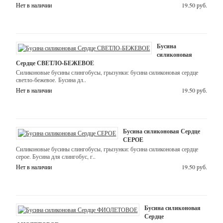
Нет в наличии
19.50 руб.
Виноград
20*13
мм
Бусина
силиконовая
Гексагон
Сердце СВЕТЛО-БЕЖЕВОЕ
17
Силиконовые бусины слингобусы, грызунки: бусина силиконовая сердце
светло-бежевое. Бусина дл..
мм
Нет в наличии
19.50 руб.
Животные,
фигурки
Бусина силиконовая Сердце
СЕРОЕ
Звезда
Силиконовые бусины слингобусы, грызунки: бусина силиконовая сердце
45
серое. Бусина для слингобус, г..
мм
Нет в наличии
19.50 руб.
Куб
17
Бусина силиконовая
мм
Сердце