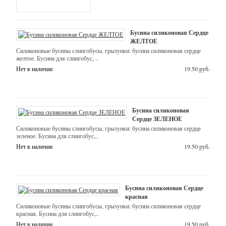
бижутерии
Подвески
Бусина силиконовая Сердце
ЖЕЛТОЕ
Силикон
Силиконовые бусины слингобусы, грызунки: бусина силиконовая сердце
(буквы,
желтое. Бусина для слингобус, ..
грызунки,
Нет в наличии
19.50 руб.
бусины,
фурнитура)
-
Бусина силиконовая
Сердце ЗЕЛЕНОЕ
Наборы
Силиконовые бусины слингобусы, грызунки: бусина силиконовая сердце
зеленое. Бусина для слингобус,..
-
Нет в наличии
19.50 руб.
Прорезыватели
силиконовые
Бусина силиконовая Сердце
-
красная
Силиконовые бусины слингобусы, грызунки: бусина силиконовая сердце
Русские
красная. Бусина для слингобус,..
силиконовые
Нет в наличии
19.50 руб.