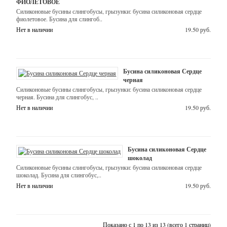
ФИОЛЕТОВОЕ
Силиконовые бусины слингобусы, грызунки: бусина силиконовая сердце
Линзы
фиолетовое. Бусина для слингоб..
Нет в наличии
19.50 руб.
(рондели)
15
мм
Бусина силиконовая Сердце
черная
Микки
Силиконовые бусины слингобусы, грызунки: бусина силиконовая сердце
Маус
черная. Бусина для слингобус, ..
24*20*14
Нет в наличии
19.50 руб.
мм
Овал
Бусина силиконовая Сердце
ребристый
шоколад
Силиконовые бусины слингобусы, грызунки: бусина силиконовая сердце
30*10
шоколад. Бусина для слингобус,..
мм
Нет в наличии
19.50 руб.
Овал
с
Показано с 1 по 13 из 13 (всего 1 страниц)