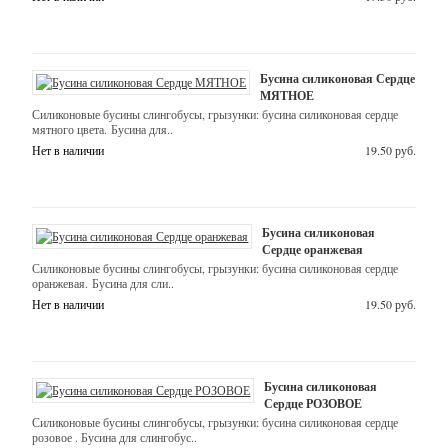
буквы
-
Бусина силиконовая Сердце
Силиконовые
МЯТНОЕ
Силиконовые бусины слингобусы, грызунки: бусина силиконовая сердце
бусины
мятного цвета. Бусина для..
Нет в наличии
19.50 руб.
Круглые
9
мм
Бусина силиконовая
Сердце оранжевая
Круглые
Силиконовые бусины слингобусы, грызунки: бусина силиконовая сердце
оранжевая. Бусина для сли..
12
Нет в наличии
19.50 руб.
мм
Бриллиант
Бусина силиконовая
13*13*14
Сердце РОЗОВОЕ
мм
Силиконовые бусины слингобусы, грызунки: бусина силиконовая сердце
розовое . Бусина для слингобус..