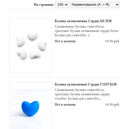
Главная
товаров
Корейская
На странице:
фурнитура
Как
купить?
для
Бусина силиконовая Сердце БЕЛОЕ
бижутерии
Оплата,
Силиконовые бусины слингобусы,
доставка
грызунки: бусина силиконовая сердце белое.
Брошки-
Бусина для слингобус, г..
ангелочки
Акции
Нет в наличии
19.50 руб.
Наборы
О
нас
для
создания
Задать
детских
вопрос
изделий
Отзывы
Бусина силиконовая Сердце ГОЛУБОЕ
Бусины
Силиконовые бусины слингобусы,
(кроме
грызунки: бусина силиконовая сердце
силиконовых)
голубое. Бусина для слингобус,..
Нет в наличии
19.50 руб.
Наборы
для
создания
украшений,