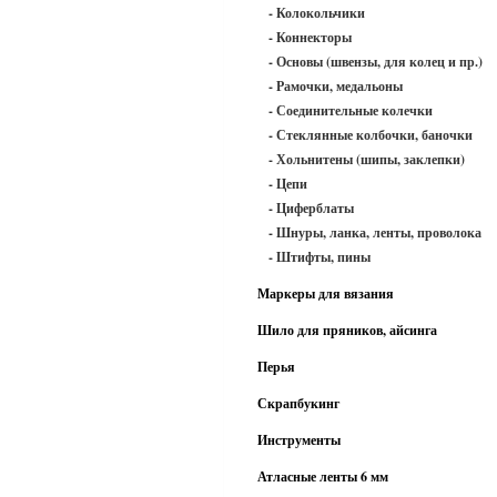
- Колокольчики
- Коннекторы
- Основы (швензы, для колец и пр.)
- Рамочки, медальоны
- Соединительные колечки
- Стеклянные колбочки, баночки
- Хольнитены (шипы, заклепки)
- Цепи
- Циферблаты
- Шнуры, ланка, ленты, проволока
- Штифты, пины
Маркеры для вязания
Шило для пряников, айсинга
Перья
Скрапбукинг
Инструменты
Атласные ленты 6 мм