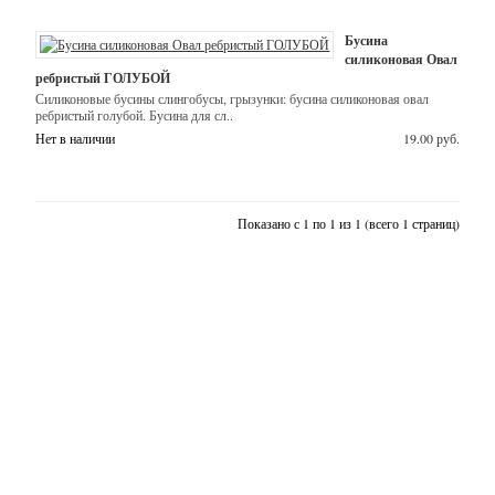
Наборы
О
нас
для
Бусина
создания
силиконовая Овал
Задать
детских
вопрос
ребристый ГОЛУБОЙ
изделий
Силиконовые бусины слингобусы, грызунки: бусина силиконовая овал
ребристый голубой. Бусина для сл..
Отзывы
Бусины
Нет в наличии
19.00 руб.
(кроме
силиконовых)
Наборы
Показано с 1 по 1 из 1 (всего 1 страниц)
для
создания
украшений,
бижутерии
Подвески
Силикон
(буквы,
грызунки,
бусины,
фурнитура)