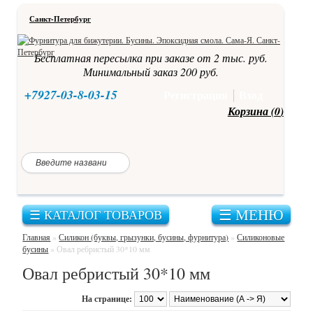
Санкт-Петербург
Бесплатная пересылка при заказе от 2 тыс. руб.
Минимальный заказ 200 руб.
+7927-03-8-03-15
Регистрация
Вход
Корзина (
0
)
Каталог
Главная
товаров
Корейская
☰ МЕНЮ
☰ КАТАЛОГ ТОВАРОВ
фурнитура
Как
купить?
для
Главная
»
Силикон (буквы, грызунки, бусины, фурнитура)
»
Силиконовые
бижутерии
бусины
»
Овал ребристый 30*10 мм
Оплата,
доставка
Овал ребристый 30*10 мм
Брошки-
ангелочки
Акции
На странице: