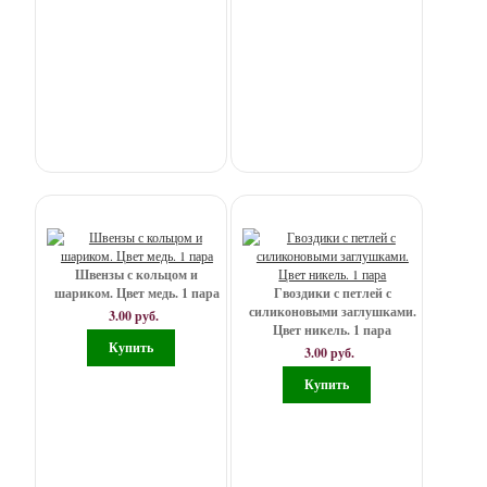
колбочки,
баночки
-
Хольнитены
(шипы,
заклепки)
-
Цепи
Швензы с кольцом и
шариком. Цвет медь. 1 пара
Гвоздики с петлей с
-
силиконовыми заглушками.
3.00 руб.
Циферблаты
Цвет никель. 1 пара
3.00 руб.
-
Шнуры,
ланка,
ленты,