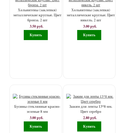
-
Основы
Хольнитены (заклепки)
Хольнитены (заклепки)
(швензы,
металлические круглые. Цвет
металлические круглые. Цвет
бронза. 2 шт
никель. 2 шт
для
3.50 руб.
3.00 руб.
колец
и
пр.)
-
Рамочки,
медальоны
-
Соединительные
колечки
Бусины стеклянные красно-
Зажим для ленты 13*8 мм.
зеленые 8 мм
Цвет серебро
3.00 руб.
2.80 руб.
-
Стеклянные