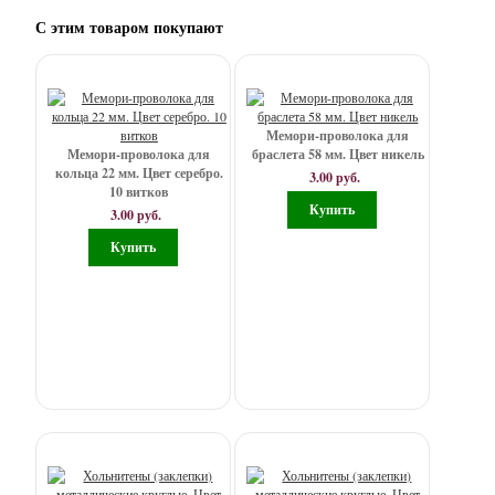
-
С этим товаром покупают
Замочки,
тоглы,
зажимы
Мемори-проволока для
-
Мемори-проволока для
браслета 58 мм. Цвет никель
Камеи,
кольца 22 мм. Цвет серебро.
3.00 руб.
10 витков
кабошоны
3.00 руб.
-
Камни
-
Колокольчики
-
Коннекторы