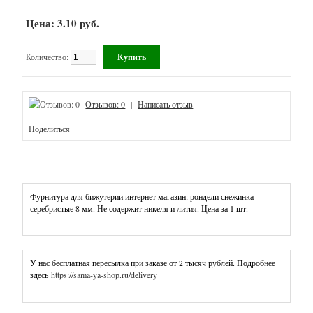
(кроме
силиконовых)
Цена: 3.10 руб.
Наборы
для
Количество:
создания
украшений,
бижутерии
Отзывов: 0
|
Написать отзыв
Подвески
Поделиться
Силикон
(буквы,
грызунки,
Фурнитура для бижутерии интернет магазин: рондели снежинка
бусины,
серебристые 8 мм. Не содержит никеля и лития. Цена за 1 шт.
фурнитура)
Фурнитура
для
У нас бесплатная пересылка при заказе от 2 тысяч рублей. Подробнее
бижутерии
здесь
https://sama-ya-shop.ru/delivery
-