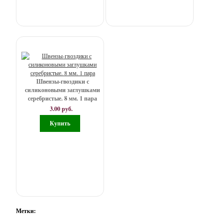
проволока
-
Штифты,
пины
Маркеры
Швензы-гвоздики с
для
силиконовыми заглушками
вязания
серебристые. 8 мм. 1 пара
3.00 руб.
Шило
для
пряников,
айсинга
Перья
Скрапбукинг
Инструменты
Метки:
Атласные