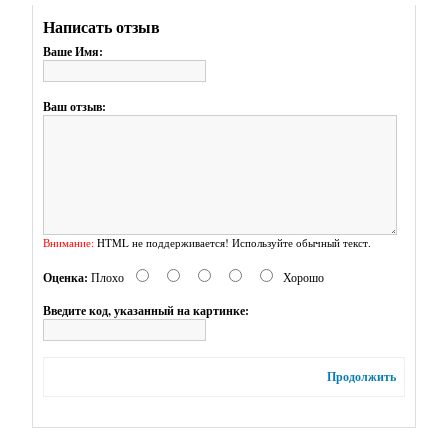
Pandora
Написать отзыв
Style
Ваше Имя:
-
Бейлы
Ваш отзыв:
-
Деревянные
заготовки
Внимание:
HTML не поддерживается! Используйте обычный текст.
-
Для
Оценка:
Плохо
Хорошо
бусин
Введите код, указанный на картинке:
(шапочки,
рондели
Продолжить
и
пр.)